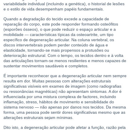
variabilidade individual (incluindo a genética), o historial de lesões
e o estilo de vida desempenham papéis fundamentais.
Quando a degradação do tecido excede a capacidade de
reparação do corpo, este pode responder formando osteófitos
(esporões ósseos), o que pode reduzir o espaço articular e a
mobilidade — características típicas da osteoartrite, um tipo
específico de degeneração articular. Na coluna vertebral, os
discos intervertebrais podem perder conteúdo de água e
elasticidade, tornando-se mais propensos a protusões ou
deterioração estrutural. Com o tempo, os tecidos dentro e à volta
das articulações tornam-se menos resilientes e menos capazes de
sustentar movimentos saudáveis e completos.
É importante reconhecer que a degeneração articular nem sempre
resulta em dor. Muitas pessoas com alterações estruturais
significativas visíveis em exames de imagem (como radiografias
ou ressonâncias magnéticas) não apresentam sintomas. A dor é
influenciada por uma mistura complexa de factores, incluindo
inflamação, stress, hábitos de movimento e sensibilidade do
sistema nervoso — não apenas por danos nos tecidos. Da mesma
forma, uma pessoa pode sentir dores significativas mesmo que as
alterações estruturais sejam mínimas.
Dito isto, a degeneração articular pode afetar a função, razão pela