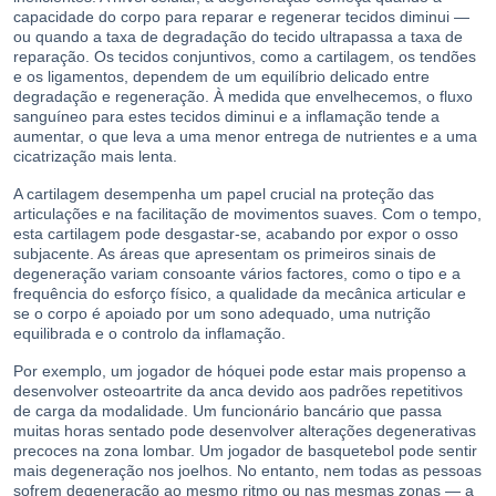
capacidade do corpo para reparar e regenerar tecidos diminui —
ou quando a taxa de degradação do tecido ultrapassa a taxa de
reparação. Os tecidos conjuntivos, como a cartilagem, os tendões
e os ligamentos, dependem de um equilíbrio delicado entre
degradação e regeneração. À medida que envelhecemos, o fluxo
sanguíneo para estes tecidos diminui e a inflamação tende a
aumentar, o que leva a uma menor entrega de nutrientes e a uma
cicatrização mais lenta.
A cartilagem desempenha um papel crucial na proteção das
articulações e na facilitação de movimentos suaves. Com o tempo,
esta cartilagem pode desgastar-se, acabando por expor o osso
subjacente. As áreas que apresentam os primeiros sinais de
degeneração variam consoante vários factores, como o tipo e a
frequência do esforço físico, a qualidade da mecânica articular e
se o corpo é apoiado por um sono adequado, uma nutrição
equilibrada e o controlo da inflamação.
Por exemplo, um jogador de hóquei pode estar mais propenso a
desenvolver osteoartrite da anca devido aos padrões repetitivos
de carga da modalidade. Um funcionário bancário que passa
muitas horas sentado pode desenvolver alterações degenerativas
precoces na zona lombar. Um jogador de basquetebol pode sentir
mais degeneração nos joelhos. No entanto, nem todas as pessoas
sofrem degeneração ao mesmo ritmo ou nas mesmas zonas — a