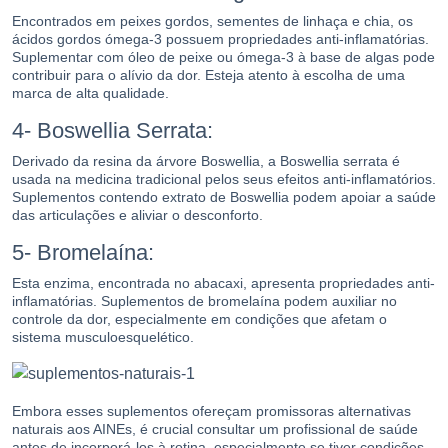
Encontrados em peixes gordos, sementes de linhaça e chia, os
ácidos gordos ómega-3 possuem propriedades anti-inflamatórias.
Suplementar com óleo de peixe ou ómega-3 à base de algas pode
contribuir para o alívio da dor. Esteja atento à escolha de uma
marca de alta qualidade.
4- Boswellia Serrata:
Derivado da resina da árvore Boswellia, a Boswellia serrata é
usada na medicina tradicional pelos seus efeitos anti-inflamatórios.
Suplementos contendo extrato de Boswellia podem apoiar a saúde
das articulações e aliviar o desconforto.
5- Bromelaína:
Esta enzima, encontrada no abacaxi, apresenta propriedades anti-
inflamatórias. Suplementos de bromelaína podem auxiliar no
controle da dor, especialmente em condições que afetam o
sistema musculoesquelético.
Embora esses suplementos ofereçam promissoras alternativas
naturais aos AINEs, é crucial consultar um profissional de saúde
antes de incorporá-los à rotina, especialmente se tiver condições