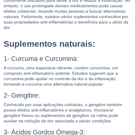
comumente utilizados para aliviar a dor e reduzir a inflamação. No
entanto, o uso prolongado desses medicamentos pode causar
efeitos colaterais, levando muitas pessoas a buscar alternativas
naturais. Felizmente, existem vários suplementos conhecidos por
suas propriedades anti-inflamatórias e benefícios para o alívio da
dor.
Suplementos naturais:
1- Curcuma e Curcumina:
A curcuma, uma especiaria vibrante, contém curcumina, um
composto anti-inflamatório potente. Estudos sugerem que a
curcumina pode ajudar no controle da dor e da inflamação,
tornando a curcuma uma alternativa natural popular.
2- Gengibre:
Conhecido por suas aplicações culinárias, o gengibre também
possui efeitos anti-inflamatórios e analgésicos. Incorporar
gengibre fresco ou suplementos de gengibre na rotina pode
auxiliar na redução da dor associada a várias condições.
3- Ácidos Gordos Ómega-3: