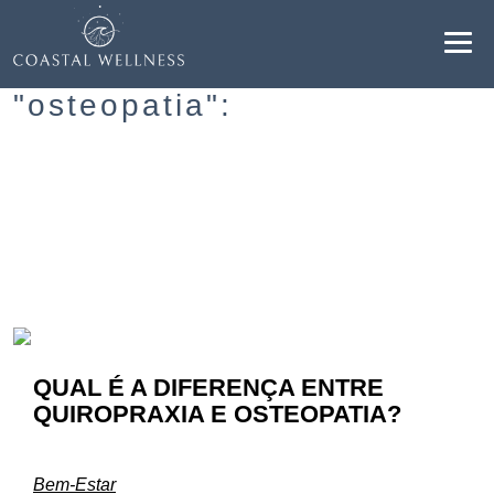
Resultados para
"osteopatia":
BENEFÍCIOS
SOBRE
SERVIÇOS
BLOG
QUAL É A DIFERENÇA ENTRE
AGENDAR
QUIROPRAXIA E OSTEOPATIA?
PT
Bem-Estar