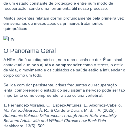
de um estado constante de protecção e entre num modo de
recuperação, sendo uma ferramenta útil nesse processo.
Muitos pacientes relatam dormir profundamente pela primeira vez
em semanas ou meses após os primeiros tratamentos
quiropráticos.
O Panorama Geral
A HRV não é um diagnóstico, nem uma escala de dor. É um sinal
contextual que
nos ajuda a compreender
como o stress, o estilo
de vida, o movimento e os cuidados de saúde estão a influenciar o
corpo como um todo.
Se lida com dor persistente, crises frequentes ou recuperação
lenta, compreender o estado do seu sistema nervoso pode ser tão
importante como compreender a sua coluna vertebral.
1.
Fernández-Morales, C., Espejo-Antúnez, L., Albornoz-Cabello,
M., Yáñez-Álvarez, Á. R., & Cardero-Durán, M. d. l. Á. (2025).
Autonomic Balance Differences Through Heart Rate Variability
Between Adults with and Without Chronic Low Back Pain
.
Healthcare, 13(5), 509.