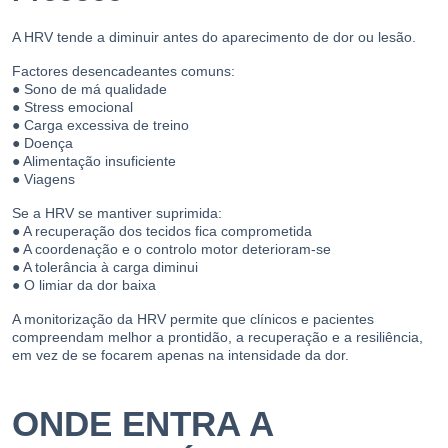
A HRV tende a diminuir antes do aparecimento de dor ou lesão.
Factores desencadeantes comuns:
● Sono de má qualidade
● Stress emocional
● Carga excessiva de treino
● Doença
● Alimentação insuficiente
● Viagens
Se a HRV se mantiver suprimida:
● A recuperação dos tecidos fica comprometida
● A coordenação e o controlo motor deterioram-se
● A tolerância à carga diminui
● O limiar da dor baixa
A monitorização da HRV permite que clínicos e pacientes
compreendam melhor a prontidão, a recuperação e a resiliência,
em vez de se focarem apenas na intensidade da dor.
ONDE ENTRA A