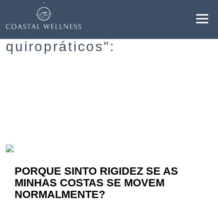
Resultados para "cuidados
quiropráticos":
BENEFÍCIOS
SOBRE
SERVIÇOS
BLOG
PORQUE SINTO RIGIDEZ SE AS
AGENDAR
MINHAS COSTAS SE MOVEM
NORMALMENTE?
PT