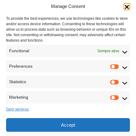
EN
Manage Consent
A postura da cabeça para a frente é um dos problemas de
PT
postura mais comuns. As pessoas com esta postura
To provide the best experiences, we use technologies like cookies to store
apresentam um dorso superior mais arredondado (hipercifose),
and/or access device information. Consenting to these technologies will
têm frequentemente um endireitamento da coluna cervical por
allow us to process data such as browsing behavior or unique IDs on this
imagem (redução da curva lórtica…
site. Not consenting or withdrawing consent, may adversely affect certain
features and functions.
READ MORE
Functional
Sempre ativo
Preferences
Statistics
Marketing
Gerir serviços
Accept