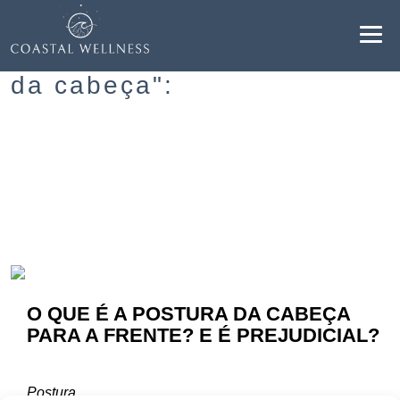
Resultados para "postura
da cabeça":
BENEFÍCIOS
SOBRE
SERVIÇOS
BLOG
O QUE É A POSTURA DA CABEÇA
AGENDAR
PARA A FRENTE? E É PREJUDICIAL?
PT
Postura