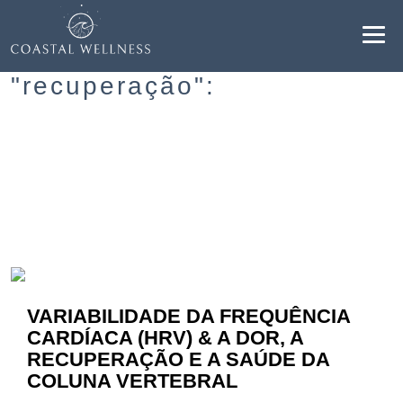
Resultados para
"recuperação":
BENEFÍCIOS
SOBRE
SERVIÇOS
BLOG
VARIABILIDADE DA FREQUÊNCIA
AGENDAR
CARDÍACA (HRV) & A DOR, A
RECUPERAÇÃO E A SAÚDE DA
PT
COLUNA VERTEBRAL