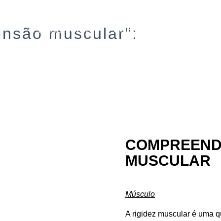
BENEFÍCIOS
SOBRE
SERVIÇOS
ensão muscular":
COMPREENDE
MUSCULAR
Músculo
A rigidez muscular é uma 