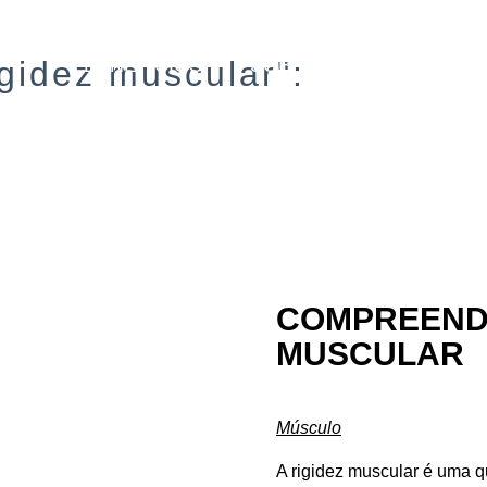
BENEFÍCIOS
SOBRE
SERVIÇOS
gidez muscular":
COMPREENDE
MUSCULAR
Músculo
A rigidez muscular é uma 